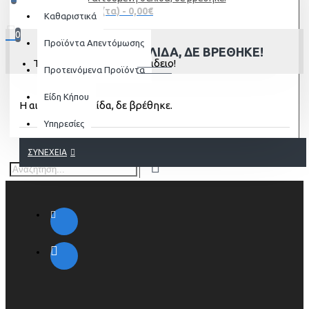
0 προϊόν(τα) - 0,00€
Καθαριστικά
0
Προϊόντα Απεντόμωσης
Η ΑΙΤΟΎΜΕΝΗ ΣΕΛΊΔΑ, ΔΕ ΒΡΈΘΗΚΕ!
Το καλάθι αγορών είναι άδειο!
Προτεινόμενα Προϊόντα
Είδη Κήπου
Η αιτούμενη σελίδα, δε βρέθηκε.
Υπηρεσίες
ΣΥΝΈΧΕΙΑ