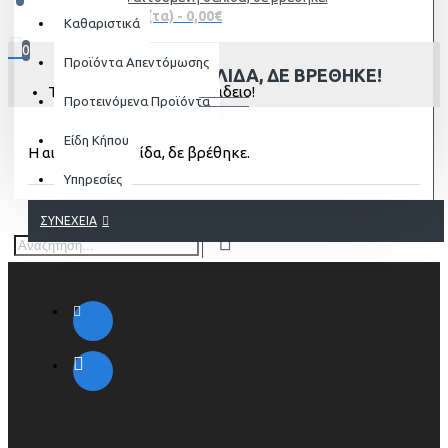
0 προϊόν(τα) - 0,00€
Καθαριστικά
0
Προϊόντα Απεντόμωσης
Η ΑΙΤΟΎΜΕΝΗ ΣΕΛΊΔΑ, ΔΕ ΒΡΈΘΗΚΕ!
Το καλάθι αγορών είναι άδειο!
Προτεινόμενα Προϊόντα
Είδη Κήπου
Η αιτούμενη σελίδα, δε βρέθηκε.
Υπηρεσίες
ΣΥΝΈΧΕΙΑ